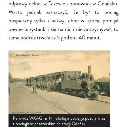
odprawy celnej w Tczewie i ponownej w Gdańsku.
Warto jednak zaznaczyć, że był to pociąg
pospieszny tylko z nazwy, choć w istocie pomijał
pewne przystanki i się na nich nie zatrzymywał, to
sama podróż trwała aż 5 godzin i 40 minut.
Parowóz WKAG nr 14 i obsługa pociągu pozują wraz
z pociągiem pasażerskim na stacji Gdańsk