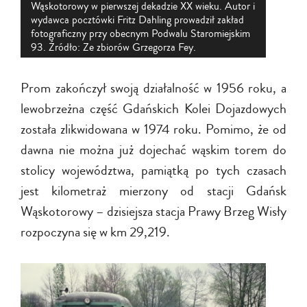
Wąskotorowy w pierwszej dekadzie XX wieku. Autor i
wydawca pocztówki Fritz Dahling prowadził zakład
fotograficzny przy obecnym Podwalu Staromiejskim
93. Źródło: Ze zbiorów Grzegorza Fey.
Prom zakończył swoją działalność w 1956 roku, a
lewobrzeżna część Gdańskich Kolei Dojazdowych
została zlikwidowana w 1974 roku. Pomimo, że od
dawna nie można już dojechać wąskim torem do
stolicy województwa, pamiątką po tych czasach
jest kilometraż mierzony od stacji Gdańsk
Wąskotorowy – dzisiejsza stacja Prawy Brzeg Wisły
rozpoczyna się w km 29,219.