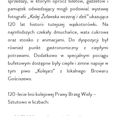
sprzedaży, w którym oprócz biletów, gadżetów i
pamiątek odwiedzający mogli podziwiać wystawę
fotografii
„Kolej Żuławska wczoraj i dziś”
ukazująca
120 lat historii tutejszej wąskotorówki. Na
najmłodszych czekały dmuchańce, wata cukrowa
oraz stoisko z animacjami. Do dyspozycji był
również punkt gastronomiczny z ciepłymi
potrawami. Dodatkowo w specjalnym pociągu
bufetowym dostępne były ciepłe i zimne napoje w
tym piwo „Kolejarz” z lokalnego Browaru
Gościszewo.
120-lecie linii kolejowej Prawy Brzeg Wisły –
Sztutowo w liczbach: