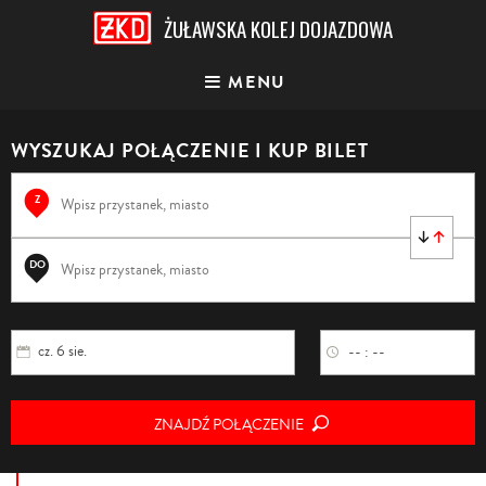
ŻUŁAWSKA KOLEJ DOJAZDOWA
MENU
WYSZUKAJ POŁĄCZENIE
I KUP BILET
Z
DO
cz. 6 sie.
-- : --
ZNAJDŹ POŁĄCZENIE