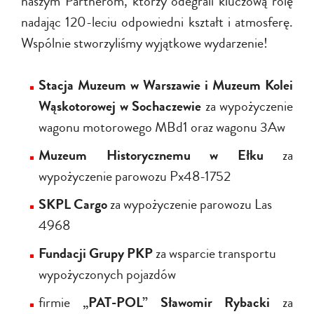
naszym Partnerom, którzy odegrali kluczową rolę
nadając 120-leciu odpowiedni kształt i atmosferę.
Wspólnie stworzyliśmy wyjątkowe wydarzenie!
Stacja Muzeum w Warszawie i Muzeum Kolei
Wąskotorowej w Sochaczewie
za wypożyczenie
wagonu motorowego MBd1 oraz wagonu 3Aw
Muzeum Historycznemu w Ełku
za
wypożyczenie parowozu Px48-1752
SKPL Cargo
za wypożyczenie parowozu Las
4968
Fundacji Grupy PKP
za wsparcie transportu
wypożyczonych pojazdów
firmie
„PAT-POL” Sławomir Rybacki
za