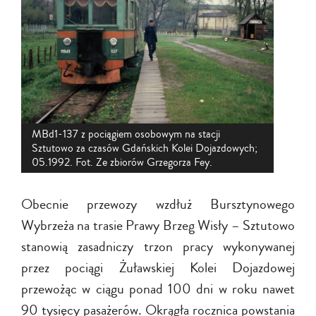
MBd1-137 z pociągiem osobowym na stacji
Sztutowo za czasów Gdańskich Kolei Dojazdowych;
05.1992. Fot. Ze zbiorów Grzegorza Fey.
Obecnie przewozy wzdłuż Bursztynowego
Wybrzeża na trasie Prawy Brzeg Wisły – Sztutowo
stanowią zasadniczy trzon pracy wykonywanej
przez pociągi Żuławskiej Kolei Dojazdowej
przewożąc w ciągu ponad 100 dni w roku nawet
90 tysięcy pasażerów. Okrągła rocznica powstania