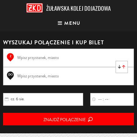
ŻUŁAWSKA KOLEJ DOJAZDOWA
MENU
WYSZUKAJ POŁĄCZENIE
I KUP BILET
Z
DO
cz. 6 sie.
-- : --
ZNAJDŹ POŁĄCZENIE