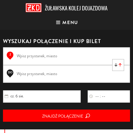
ŻUŁAWSKA KOLEJ DOJAZDOWA
MENU
WYSZUKAJ POŁĄCZENIE
I KUP BILET
Z
DO
cz. 6 sie.
-- : --
ZNAJDŹ POŁĄCZENIE