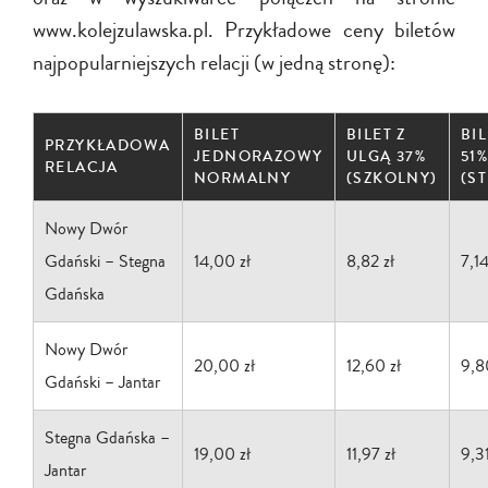
www.kolejzulawska.pl. Przykładowe ceny biletów
najpopularniejszych relacji (w jedną stronę):
BILET
BILET Z
BI
PRZYKŁADOWA
JEDNORAZOWY
ULGĄ 37%
51
RELACJA
NORMALNY
(SZKOLNY)
(S
Nowy Dwór
Gdański – Stegna
14,00 zł
8,82 zł
7,14
Gdańska
Nowy Dwór
20,00 zł
12,60 zł
9,8
Gdański – Jantar
Stegna Gdańska –
19,00 zł
11,97 zł
9,31
Jantar