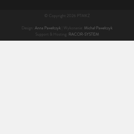
© Copyright 2026 PTMKŻ
Design:
Anna Pawełczyk
| Wykonanie:
Michał Pawełczyk
Support & Hosting:
RACOR-SYSTEM