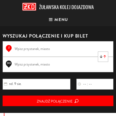
ŻUŁAWSKA KOLEJ DOJAZDOWA
MENU
WYSZUKAJ POŁĄCZENIE
I KUP BILET
Z
DO
nd. 9 sie.
-- : --
ZNAJDŹ POŁĄCZENIE