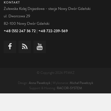
KONTAKT
Żuławska Kolej Dojazdowa - stacja Nowy Dwór Gdański
ul. Dworcowa 29
82-100 Nowy Dwór Gdański
+48 (55) 247 36 72
+48 722-239-569
|
© Copyright 2026 PTMKŻ
Design:
Anna Pawełczyk
| Wykonanie:
Michał Pawełczyk
Support & Hosting:
RACOR-SYSTEM